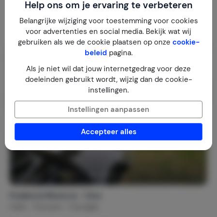
Help ons om je ervaring te verbeteren
€ 300,-
Nachtprijs v.a.
Per week (7 nachten): € 2.100,-
Belangrijke wijziging voor toestemming voor cookies
voor advertenties en social media. Bekijk wat wij
gebruiken als we de cookie plaatsen op onze
cookie-
beleid
pagina.
Als je niet wil dat jouw internetgedrag voor deze
doeleinden gebruikt wordt, wijzig dan de cookie-
instellingen.
Instellingen aanpassen
Accepteer alles
Podere le Muricce - Vino
Italië
Toscane
Cavriglia