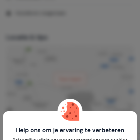
Huisdieren toegestaan
Locatie & tips
Toon kaart
Indeling
Help ons om je ervaring te verbeteren