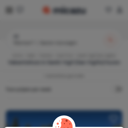
33
Wanneer?
|
Gasten toevoegen
Home
Italië
Trentino - Zuid-Tirol
Sankt Vigil (San Vigilio)
Vakantiehuis in
Sankt Vigil (San Vigilio)
huren
1
vakantiehuis gevonden
Toon prijzen per week