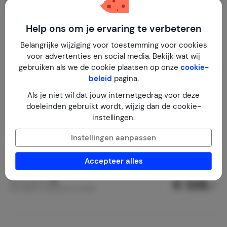
Help ons om je ervaring te verbeteren
Belangrijke wijziging voor toestemming voor cookies
voor advertenties en social media. Bekijk wat wij
gebruiken als we de cookie plaatsen op onze
cookie-
beleid
pagina.
Als je niet wil dat jouw internetgedrag voor deze
doeleinden gebruikt wordt, wijzig dan de cookie-
instellingen.
La Marmotta - apartment
Instellingen aanpassen
Italië
Trentino - Zuid-Tirol
Sankt Vigil (San Vigilio)
Accepteer alles
4-8
3
2
€ 328,-
Nachtprijs v.a.
Per week (7 nachten): € 2.295,-