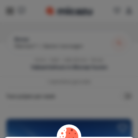
Bionaz
Wanneer?
|
Gasten toevoegen
Home
Italië
Valle d'Aosta
Bionaz
Vakantiehuis in
Bionaz
huren
1
vakantiehuis gevonden
Toon prijzen per week