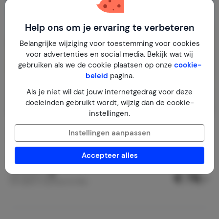
Help ons om je ervaring te verbeteren
Belangrijke wijziging voor toestemming voor cookies
voor advertenties en social media. Bekijk wat wij
gebruiken als we de cookie plaatsen op onze
cookie-
beleid
pagina.
Als je niet wil dat jouw internetgedrag voor deze
doeleinden gebruikt wordt, wijzig dan de cookie-
instellingen.
Appartement Luseney
Instellingen aanpassen
Italië
Valle d'Aosta
Bionaz
Accepteer alles
1-3
1
1
€ 79,-
Nachtprijs v.a.
Per week (7 nachten): € 550,-