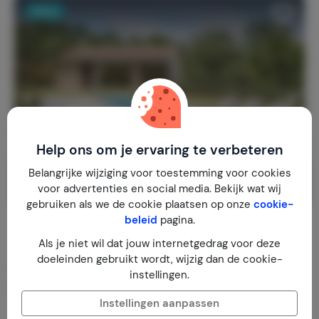
Nieuw
Help ons om je ervaring te verbeteren
Belangrijke wijziging voor toestemming voor cookies
voor advertenties en social media. Bekijk wat wij
gebruiken als we de cookie plaatsen op onze
cookie-
beleid
pagina.
Spectaculaire nieuwbouw eco-villa
Spanje
Costa Brava
Calonge
Als je niet wil dat jouw internetgedrag voor deze
doeleinden gebruikt wordt, wijzig dan de cookie-
€ 1.380.000
instellingen.
174 m² / 6999 m²
5
4
Instellingen aanpassen