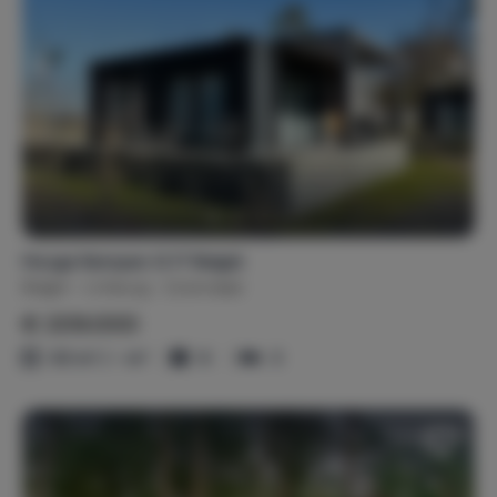
Hooge Kempen G 17 België
België
Limburg
Zutendaal
€ 209.000
63 m² / - m²
6
3