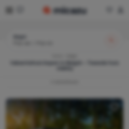
België
Prijs van
|
Prijs tot
Home
België
Vakantiehuis kopen in België – Tweede huis
vlakbij
3
vakantiehuizen