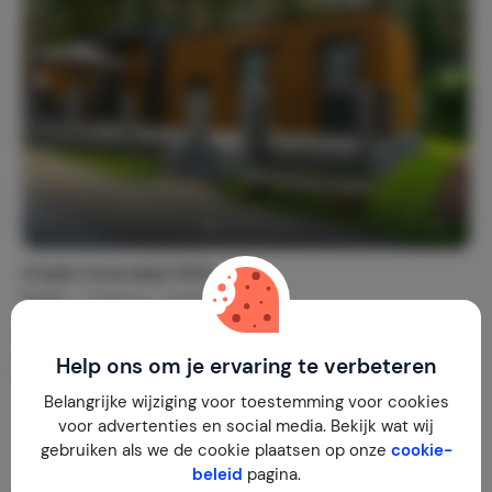
Chalet Zutendaal H001
België
Limburg
Zutendaal
€ 225.000
Help ons om je ervaring te verbeteren
60 m² / - m²
4
2
Belangrijke wijziging voor toestemming voor cookies
voor advertenties en social media. Bekijk wat wij
gebruiken als we de cookie plaatsen op onze
cookie-
beleid
pagina.