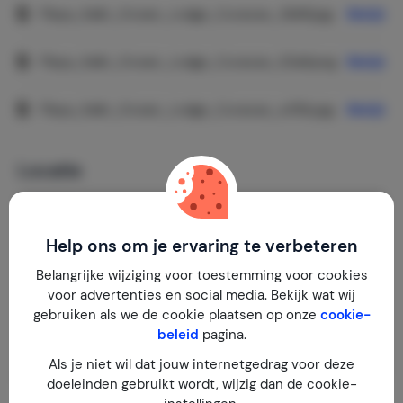
Playa_Kalki_Ocean_Lodge_Curacao_3b66.jpg
Bekijk
Playa_Kalki_Ocean_Lodge_Curacao_02a6.png
Bekijk
Playa_Kalki_Ocean_Lodge_Curacao_e35b.jpg
Bekijk
Locatie
Help ons om je ervaring te verbeteren
Belangrijke wijziging voor toestemming voor cookies
Toon kaart
voor advertenties en social media. Bekijk wat wij
gebruiken als we de cookie plaatsen op onze
cookie-
beleid
pagina.
Als je niet wil dat jouw internetgedrag voor deze
doeleinden gebruikt wordt, wijzig dan de cookie-