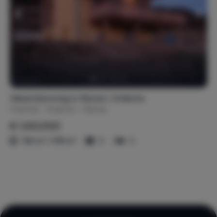
Vakantiewoning in Gluiras / Ardeche
Frankrijk
Ardèche
Gluiras
€ 240.000
150 m² / 1781 m²
3
2