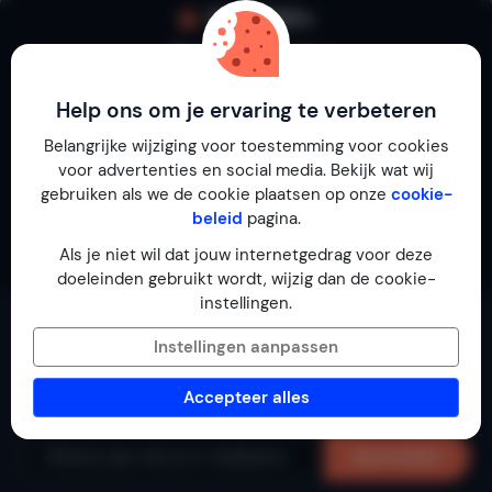
100.000+
Reviews op Micazu
Help ons om je ervaring te verbeteren
Belangrijke wijziging voor toestemming voor cookies
4.7 op Trustpilot
voor advertenties en social media. Bekijk wat wij
gebruiken als we de cookie plaatsen op onze
cookie-
beleid
pagina.
4,7 op Google
Als je niet wil dat jouw internetgedrag voor deze
doeleinden gebruikt wordt, wijzig dan de cookie-
instellingen.
Ontdek huizen die goed zijn… in vakantie!
Instellingen aanpassen
Laat je e-mailadres achter en ontvang de mooiste
Accepteer alles
vakantiehuizen in je mailbox.
Aanmelden