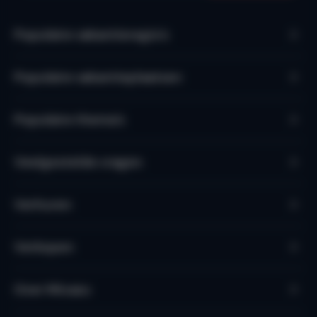
Populaire vakantieregio’s
Populaire vakantieplaatsen
Populaire thema's
Veelgestelde vragen
Verhuren
Verkopen
Over Micazu