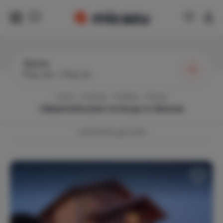
Gluiras
Prijs van
|
Prijs tot
Home
Frankrijk
Ardèche
Gluiras
Vakantiehuizen te koop in
Gluiras
1
vakantiehuis gevonden