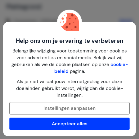
Plattegrond
Freyssinet_21d7.pdf
Bekijk
Freyssinet_7eed.jpg
Bekijk
Help ons om je ervaring te verbeteren
Belangrijke wijziging voor toestemming voor cookies
voor advertenties en social media. Bekijk wat wij
Locatie
gebruiken als we de cookie plaatsen op onze
cookie-
beleid
pagina.
Als je niet wil dat jouw internetgedrag voor deze
doeleinden gebruikt wordt, wijzig dan de cookie-
instellingen.
Toon kaart
Instellingen aanpassen
Accepteer alles