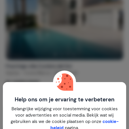
Prachtige villa Cumbre del Sol
Spanje
Costa Blanca
Benitachell
€ 1.690.000
309 m² / 836 m²
7
5
Help ons om je ervaring te verbeteren
Belangrijke wijziging voor toestemming voor cookies
voor advertenties en social media. Bekijk wat wij
gebruiken als we de cookie plaatsen op onze
cookie-
beleid
pagina.