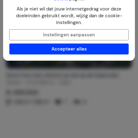
Als je niet wil dat jouw internetgedrag voor deze
doeleinden gebruikt wordt, wijzig dan de cookie-
instellingen.
Instellingen aanpassen
Accepteer alles
Groot huis met uitzicht op zee op de toplocatie
Spanje
Costa Blanca
Calpe
€ 495.000
258 m² / 258 m²
7
6