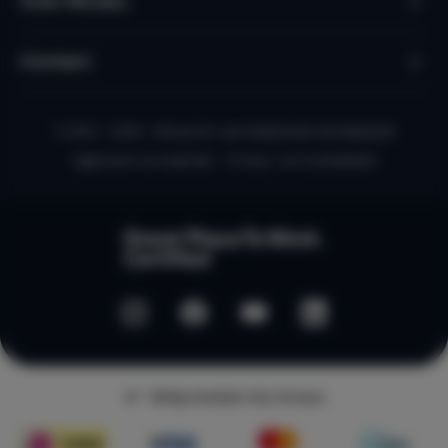
Over Micazu
Contact
© 2010 - 2026 - Micazu B.V. een Nederlands familiebedrijf
Algemene voorwaarden
Privacy- en Cookiebeleid
Veilig betalen bij micazu
Kaart
Sorteer
Filters