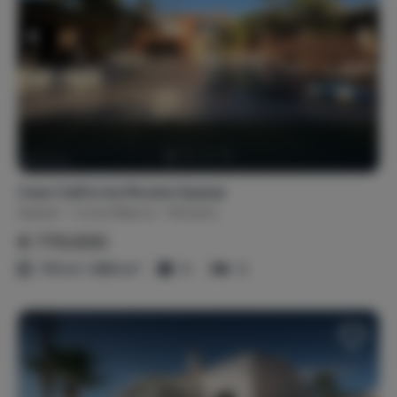
Casa California Moraira Spanje
Spanje
Costa Blanca
Moraira
€ 775.000
170 m² / 860 m²
5
3