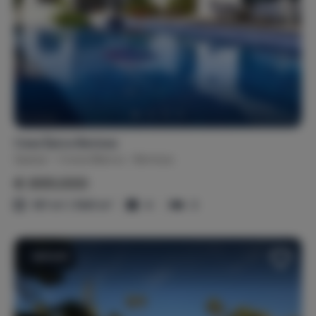
Casa Épica Benissa
Spanje
Costa Blanca
Benissa
€ 895.000
197 m² / 1041 m²
4
3
Verkocht