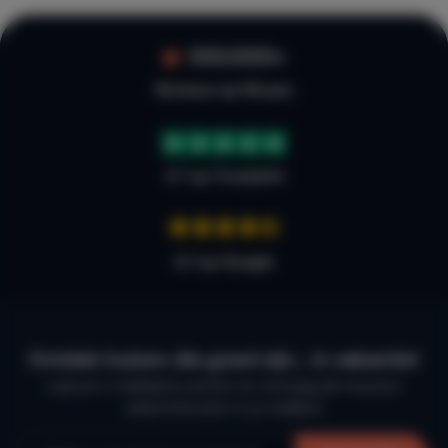
100.000+
Reviews op Micazu
4.7 op Trustpilot
4,7 op Google
Ontdek huizen die goed zijn… in vakantie!
Laat je e-mailadres achter en ontvang de mooiste
vakantiehuizen in je mailbox.