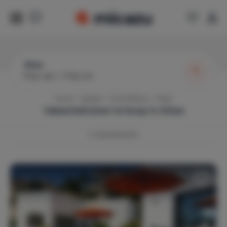
Altea
Prijs van
|
Prijs tot
Home
Spanje
Costa Blanca
Altea
Vakantiehuizen te koop in
Altea
4
vakantiehuizen