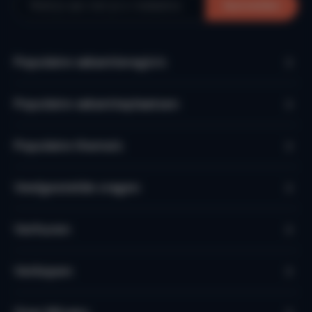
Aanmelden
Populaire vakantieregio’s
Populaire vakantieplaatsen
Populaire thema's
Veelgestelde vragen
Verhuren
Verkopen