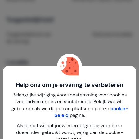
Toegankelijkheid
Toegankelijkheid van
Rolstoelvriendelijk
de woning
Locatie
Help ons om je ervaring te verbeteren
Belangrijke wijziging voor toestemming voor cookies
voor advertenties en social media. Bekijk wat wij
Toon kaart
gebruiken als we de cookie plaatsen op onze
cookie-
beleid
pagina.
Als je niet wil dat jouw internetgedrag voor deze
doeleinden gebruikt wordt, wijzig dan de cookie-