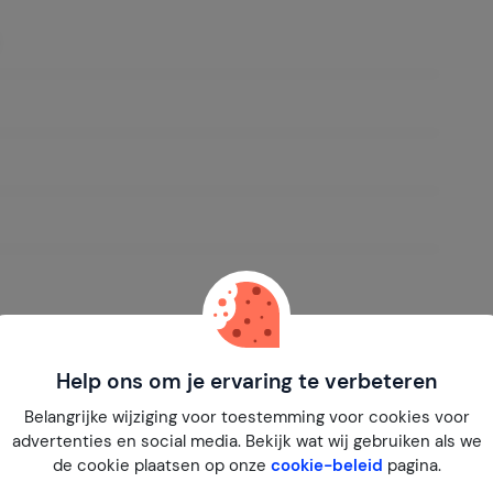
Help ons om je ervaring te verbeteren
Belangrijke wijziging voor toestemming voor cookies voor
advertenties en social media. Bekijk wat wij gebruiken als we
de cookie plaatsen op onze
cookie-beleid
pagina.