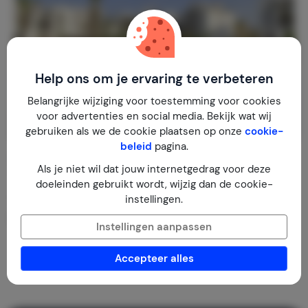
Help ons om je ervaring te verbeteren
Belangrijke wijziging voor toestemming voor cookies
voor advertenties en social media. Bekijk wat wij
gebruiken als we de cookie plaatsen op onze
cookie-
beleid
pagina.
Penthouse in een populair resort
Als je niet wil dat jouw internetgedrag voor deze
Spanje
Costa Cálida
Torre Pacheco
doeleinden gebruikt wordt, wijzig dan de cookie-
€ 159.900
instellingen.
82 m² / - m²
3
2
Instellingen aanpassen
Accepteer alles