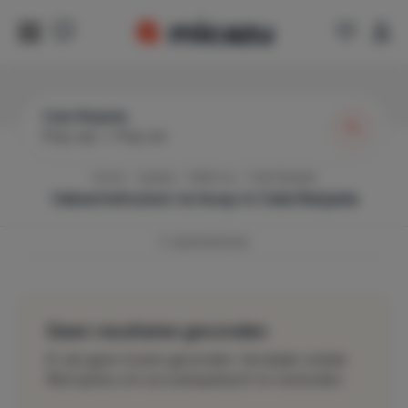
Cala Ratjada
Prijs van
|
Prijs tot
Home
Spanje
Mallorca
Cala Ratjada
Vakantiehuizen te koop in
Cala Ratjada
0
vakantiehuizen
Geen resultaten gevonden
Er zijn geen huizen gevonden. Verwijder enkele
filteropties om uw zoekopdracht te verbreden.