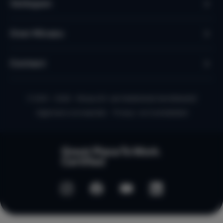
Verkopen
Over Micazu
Contact
© 2010 - 2026 - Micazu B.V. een Nederlands familiebedrijf
Algemene voorwaarden
Privacy- en Cookiebeleid