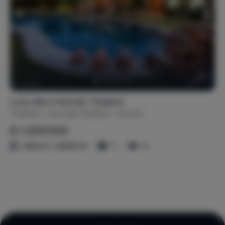
Luxe villa in Hua Hin, Thailand
Thailand
Centraal-Thailand
Hua Hin
€ 1.250.000
300 m² / 4400 m²
7
4