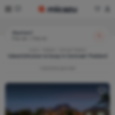
Waarheen?
Prijs van
|
Prijs tot
Home
Thailand
Centraal-Thailand
Vakantiehuizen te koop in
Centraal-Thailand
1
vakantiehuis gevonden