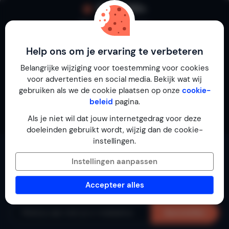
100.000+
Reviews op Micazu
Help ons om je ervaring te verbeteren
Belangrijke wijziging voor toestemming voor cookies
4.7 op Trustpilot
voor advertenties en social media. Bekijk wat wij
gebruiken als we de cookie plaatsen op onze
cookie-
beleid
pagina.
4,7 op Google
Als je niet wil dat jouw internetgedrag voor deze
doeleinden gebruikt wordt, wijzig dan de cookie-
instellingen.
Ontdek huizen die goed zijn… in vakantie!
Instellingen aanpassen
Laat je e-mailadres achter en ontvang de mooiste
Accepteer alles
vakantiehuizen in je mailbox.
Aanmelden