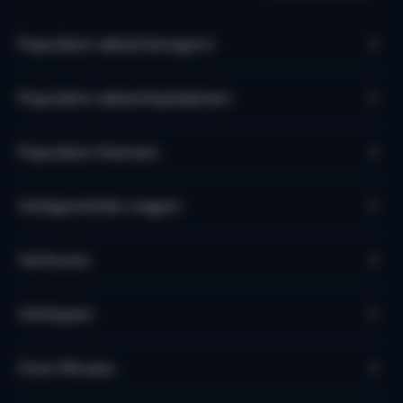
Populaire vakantieregio’s
Populaire vakantieplaatsen
Populaire thema's
Veelgestelde vragen
Verhuren
Verkopen
Over Micazu