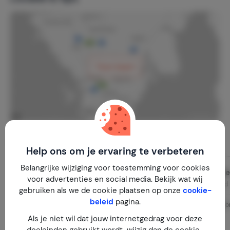
Toon kaart
Indeling
Help ons om je ervaring te verbeteren
Belangrijke wijziging voor toestemming voor cookies
Woonkamer
Slaapkamer
voor advertenties en social media. Bekijk wat wij
2
Begane grond
29 m
Begane grond
gebruiken als we de cookie plaatsen op onze
cookie-
beleid
pagina.
2-persoonsslaapbank (1)
Bed: 2-persoo
Als je niet wil dat jouw internetgedrag voor deze
doeleinden gebruikt wordt, wijzig dan de cookie-