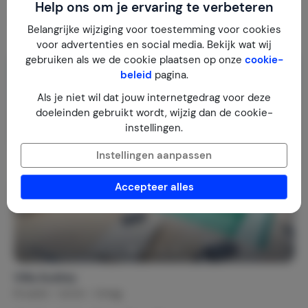
Help ons om je ervaring te verbeteren
€ 190,-
Nachtprijs v.a.
Per week (7 nachten): € 1.330,-
Belangrijke wijziging voor toestemming voor cookies
voor advertenties en social media. Bekijk wat wij
gebruiken als we de cookie plaatsen op onze
cookie-
beleid
pagina.
Als je niet wil dat jouw internetgedrag voor deze
doeleinden gebruikt wordt, wijzig dan de cookie-
instellingen.
Instellingen aanpassen
Accepteer alles
Villa Audrey
Kroatië
Istrië
Umag