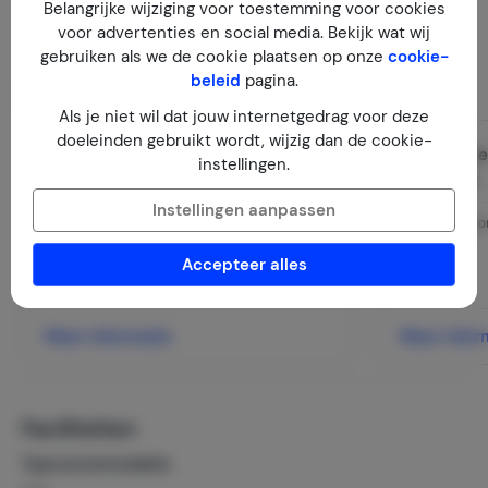
Belangrijke wijziging voor toestemming voor cookies
voor advertenties en social media. Bekijk wat wij
gebruiken als we de cookie plaatsen op onze
cookie-
beleid
pagina.
Indeling
Als je niet wil dat jouw internetgedrag voor deze
doeleinden gebruikt wordt, wijzig dan de cookie-
Woonkamer
Slaapkamer
instellingen.
2
Begane grond
50 m
1e verdieping
Instellingen aanpassen
Tegels
Bed: 2-persoo
Airconditioning
Laminaat
Accepteer alles
Eethoek / Eettafel
Dekens
Meer informatie
Meer infor
Faciliteiten
Type accommodatie