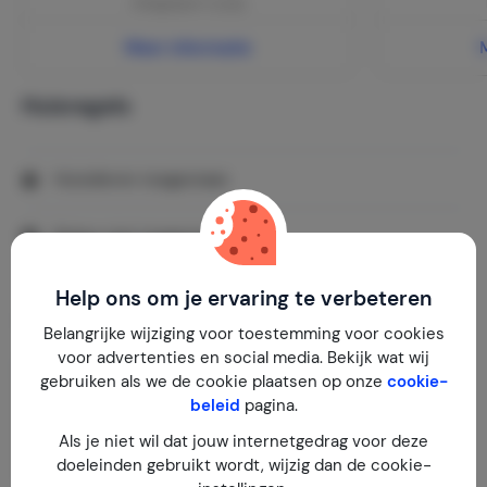
Inbegrepen in prijs
Meer informatie
Huisregels
Huisdieren toegestaan
Roken niet toegestaan
Help ons om je ervaring te verbeteren
Locatie & tips
Belangrijke wijziging voor toestemming voor cookies
voor advertenties en social media. Bekijk wat wij
gebruiken als we de cookie plaatsen op onze
cookie-
beleid
pagina.
Als je niet wil dat jouw internetgedrag voor deze
doeleinden gebruikt wordt, wijzig dan de cookie-
Toon kaart