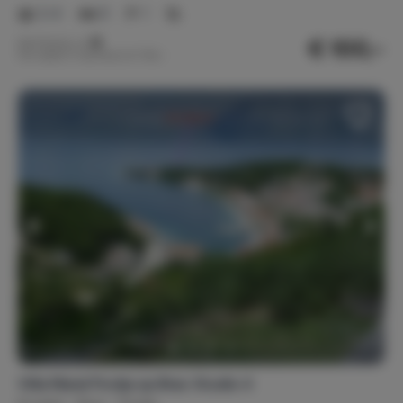
2-4
0
1
€ 100,-
Nachtprijs v.a.
Per week (7 nachten): € 700,-
Villa Maral Povlja op Brac Studio 4