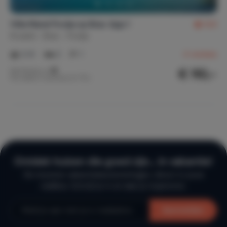
Villa Maral Povlja op Brac App 1
8,6
Kroatië
Brac
Povlja
2-6
2
1
4
reviews
€ 110,-
Nachtprijs v.a.
Per week (7 nachten): € 770,-
Ontdek huizen die goed zijn… in vakantie!
De mooiste vakantiebestemmingen, direct in jouw
mailbox. Schrijf je in en laat je inspireren.
Aanmelden