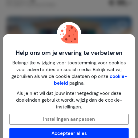
€ 95,-
Nachtprijs v.a.
Per week (7 nachten): € 665,-
Help ons om je ervaring te verbeteren
Belangrijke wijziging voor toestemming voor cookies
voor advertenties en social media. Bekijk wat wij
gebruiken als we de cookie plaatsen op onze
cookie-
beleid
pagina.
Als je niet wil dat jouw internetgedrag voor deze
doeleinden gebruikt wordt, wijzig dan de cookie-
instellingen.
Villa Gracin Appartement A3
Instellingen aanpassen
Kroatië
Brac
Povlja
Accepteer alles
2-4
1
1