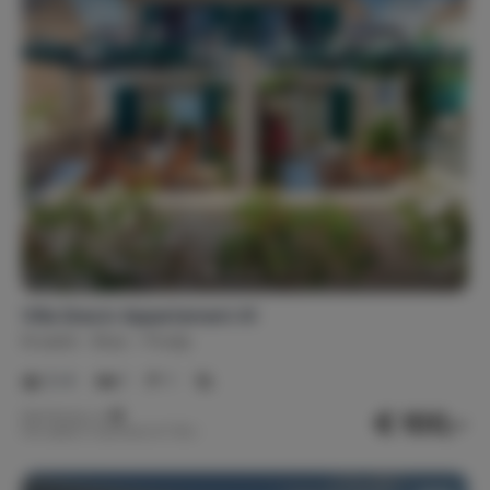
Villa Gracin Appartement A1
Kroatië
Brac
Povlja
2-4
1
1
€ 100,-
Nachtprijs v.a.
Per week (7 nachten): € 700,-