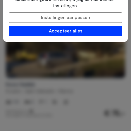
instellingen.
Instellingen aanpassen
Accepteer alles
Kuca-Sadele
Kroatië
Split-Dalmatië
Marina
1-6
2
1
€ 75,-
Nachtprijs v.a.
Per week (7 nachten): € 525,-