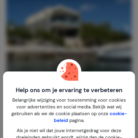
Villa Lysabetha
9,6
Kroatië
Split-Dalmatië
Rogoznica
Help ons om je ervaring te verbeteren
Belangrijke wijziging voor toestemming voor cookies
1-6
3
2
59
reviews
voor advertenties en social media. Bekijk wat wij
€ 263,-
Nachtprijs v.a.
gebruiken als we de cookie plaatsen op onze
cookie-
Per week (7 nachten): € 1.840,-
beleid
pagina.
Als je niet wil dat jouw internetgedrag voor deze
doeleinden gebruikt wordt, wijzig dan de cookie-