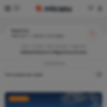
Rogoznica
Wanneer?
|
Gasten toevoegen
Home
Kroatië
Split-Dalmatië
Rogoznica
Vakantiehuis in
Rogoznica
huren
2
vakantiehuizen
Toon prijzen per week
Last minute