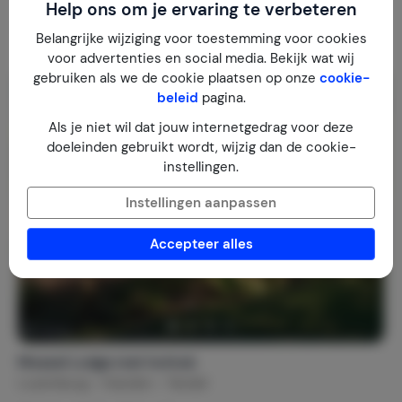
Help ons om je ervaring te verbeteren
€ 96,-
Nachtprijs v.a.
Per week (7 nachten): € 675,-
Belangrijke wijziging voor toestemming voor cookies
voor advertenties en social media. Bekijk wat wij
gebruiken als we de cookie plaatsen op onze
cookie-
beleid
pagina.
Als je niet wil dat jouw internetgedrag voor deze
doeleinden gebruikt wordt, wijzig dan de cookie-
instellingen.
Instellingen aanpassen
Accepteer alles
Moezel Lodge met hottub
Luxemburg
Vianden
Tandel