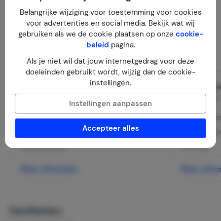
Belangrijke wijziging voor toestemming voor cookies
voor advertenties en social media. Bekijk wat wij
gebruiken als we de cookie plaatsen op onze
cookie-
beleid
pagina.
Indeling
Als je niet wil dat jouw internetgedrag voor deze
doeleinden gebruikt wordt, wijzig dan de cookie-
instellingen.
Woonkamer
Slaapkamer
Begane grond
Begane grond
Instellingen aanpassen
PVC-vloer
Bed: 1-persoo
Accepteer alles
Eethoek / Eettafel
Bed: 1-persoo
Eetkamerstoelen
PVC-vloer
Meer informatie
Meer infor
Faciliteiten