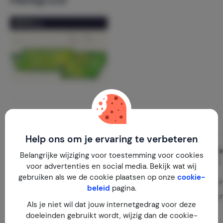
Plattegrond
Indeling
Help ons om je ervaring te verbeteren
Woonkamer
Slaapkamer
Belangrijke wijziging voor toestemming voor cookies
Begane grond
Begane grond
voor advertenties en social media. Bekijk wat wij
gebruiken als we de cookie plaatsen op onze
cookie-
Tegels
Bed: 1-persoo
beleid
pagina.
Eethoek / Eettafel
Bed: 1-persoo
Als je niet wil dat jouw internetgedrag voor deze
Eetkamerstoelen
PVC-vloer
doeleinden gebruikt wordt, wijzig dan de cookie-