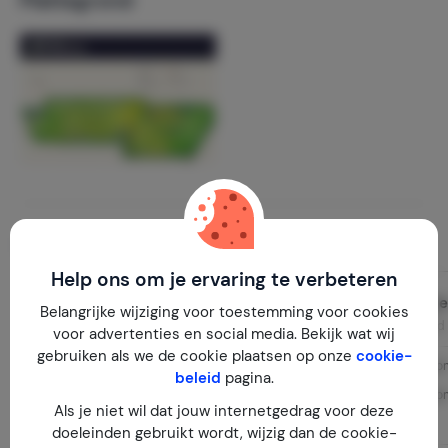
Plattegrond
Indeling
Help ons om je ervaring te verbeteren
Woonkamer
Slaapkamer
Belangrijke wijziging voor toestemming voor cookies
Begane grond
Begane grond
voor advertenties en social media. Bekijk wat wij
gebruiken als we de cookie plaatsen op onze
cookie-
PVC-vloer
Bed: 1-persoo
beleid
pagina.
Eethoek / Eettafel
Bed: 1-persoo
Als je niet wil dat jouw internetgedrag voor deze
Eetkamerstoelen
Tapijt
doeleinden gebruikt wordt, wijzig dan de cookie-