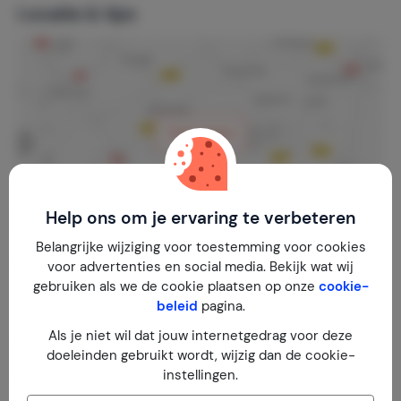
Locatie & tips
Toon kaart
Help ons om je ervaring te verbeteren
Belangrijke wijziging voor toestemming voor cookies
Tips van de verhuurder
voor advertenties en social media. Bekijk wat wij
gebruiken als we de cookie plaatsen op onze
cookie-
beleid
pagina.
Als je niet wil dat jouw internetgedrag voor deze
Deze prachtige beesten lopen hier op de hei in
doeleinden gebruikt wordt, wijzig dan de cookie-
Boschoord.
instellingen.