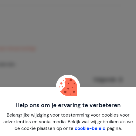
ast minute korting!
alender.
Volgende
september 2026
Help ons om je ervaring te verbeteren
ma
di
wo
do
vr
za
zo
1
2
3
4
5
6
Belangrijke wijziging voor toestemming voor cookies voor
advertenties en social media. Bekijk wat wij gebruiken als we
de cookie plaatsen op onze
cookie-beleid
pagina.
7
8
9
10
11
12
13