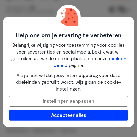
€ 75,-
Nachtprijs v.a.
Per week (7 nachten): € 526,-
Help ons om je ervaring te verbeteren
Belangrijke wijziging voor toestemming voor cookies
voor advertenties en social media. Bekijk wat wij
gebruiken als we de cookie plaatsen op onze
cookie-
beleid
pagina.
Als je niet wil dat jouw internetgedrag voor deze
doeleinden gebruikt wordt, wijzig dan de cookie-
instellingen.
Instellingen aanpassen
Accepteer alles
't Hofke'
9,0
Nederland
Gelderland
Harfsen