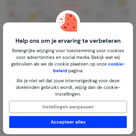
Toon kaart
Help ons om je ervaring te verbeteren
Plattegrond
Belangrijke wijziging voor toestemming voor cookies
voor advertenties en social media. Bekijk wat wij
gebruiken als we de cookie plaatsen op onze
cookie-
beleid
pagina.
Als je niet wil dat jouw internetgedrag voor deze
doeleinden gebruikt wordt, wijzig dan de cookie-
instellingen.
Instellingen aanpassen
Accepteer alles
Indeling