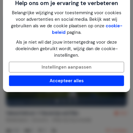
€ 152,-
Nachtprijs v.a.
Help ons om je ervaring te verbeteren
Per week (7 nachten): € 1.067,-
Belangrijke wijziging voor toestemming voor cookies
voor advertenties en social media. Bekijk wat wij
gebruiken als we de cookie plaatsen op onze
cookie-
beleid
pagina.
Als je niet wil dat jouw internetgedrag voor deze
doeleinden gebruikt wordt, wijzig dan de cookie-
instellingen.
Instellingen aanpassen
Accepteer alles
Vakantiehuis 't Haventje a/d Rijn
9,2
Nederland
Utrecht
Wijk bij Duurstede
1-2
1
1
10
reviews