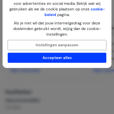
voor advertenties en social media. Bekijk wat wij
gebruiken als we de cookie plaatsen op onze
cookie-
Indeling
beleid
pagina.
Als je niet wil dat jouw internetgedrag voor deze
Woonkamer
Slaapkamer
doeleinden gebruikt wordt, wijzig dan de cookie-
2
instellingen.
Begane grond
30 m
Begane grond
Laminaat
Bed: 1-persoo
Instellingen aanpassen
Airconditioning
Bed: 1-persoo
Accepteer alles
Eethoek / Eettafel
Bed: Opklapb
Meer informatie
Meer infor
Faciliteiten
Type accommodatie
Tiny House