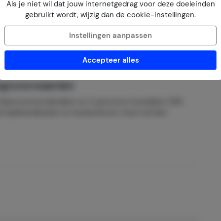
Als je niet wil dat jouw internetgedrag voor deze doeleinden
gebruikt wordt, wijzig dan de cookie-instellingen.
Instellingen aanpassen
1
Geen prijzen beschikbaar
1
Bezet
Accepteer alles
ringsvoorwaarden
m)persoonsonderlaken en 2 persoons hoeslaken (180
ls badhanddoeken en keukenlinnen moet worden