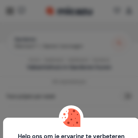
Garderen
Wanneer?
|
Gasten toevoegen
Home
Nederland
Gelderland
Garderen
Vakantiehuis in
Garderen
huren
158
vakantiehuizen
Toon prijzen per week
Help ons om je ervaring te verbeteren