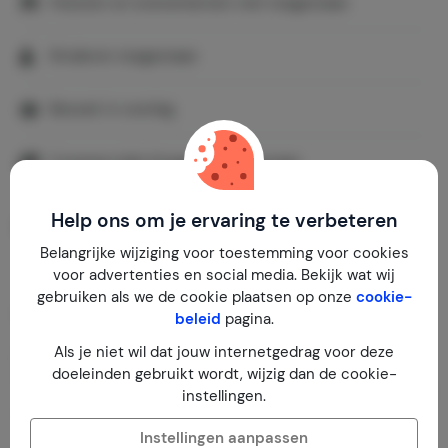
Feesten en evenementen niet toegestaan
Kinderen toegestaan
Bezoek in overleg
Commerciële fotografie toegestaan
Alleen recreatief verblijf. Geen feesten en partijen
Help ons om je ervaring te verbeteren
Geen luide muziek
Belangrijke wijziging voor toestemming voor cookies
voor advertenties en social media. Bekijk wat wij
gebruiken als we de cookie plaatsen op onze
cookie-
Locatie & tips
beleid
pagina.
Als je niet wil dat jouw internetgedrag voor deze
doeleinden gebruikt wordt, wijzig dan de cookie-
instellingen.
Instellingen aanpassen
Toon kaart