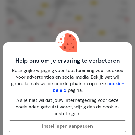
Toon kaart
Help ons om je ervaring te verbeteren
Belangrijke wijziging voor toestemming voor cookies
Tips van de verhuurder
voor advertenties en social media. Bekijk wat wij
gebruiken als we de cookie plaatsen op onze
cookie-
beleid
pagina.
Als je niet wil dat jouw internetgedrag voor deze
Welkom bij Chalet Vive! Geniet van rust, natuur en
doeleinden gebruikt wordt, wijzig dan de cookie-
avontuur. Ontdek wandel- en fietsroutes door bos en
instellingen.
heide, bezoek leuke dorpjes met terrasjes en markten.
Voor kinderen zijn er speeltuinen, kabouterpaden en
Instellingen aanpassen
zwemplekken in de buurt. In de omgeving vind je ook