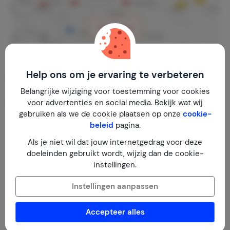
Toon kaart
Help ons om je ervaring te verbeteren
Belangrijke wijziging voor toestemming voor cookies
Plattegrond
voor advertenties en social media. Bekijk wat wij
gebruiken als we de cookie plaatsen op onze
cookie-
beleid
pagina.
Als je niet wil dat jouw internetgedrag voor deze
doeleinden gebruikt wordt, wijzig dan de cookie-
instellingen.
Instellingen aanpassen
Accepteer alles
Indeling