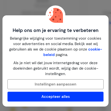
€ 9,75
Per persoon
Betalen bij boeking | optioneel
Betale
Meer informatie
Help ons om je ervaring te verbeteren
Huisregels
Belangrijke wijziging voor toestemming voor cookies
voor advertenties en social media. Bekijk wat wij
gebruiken als we de cookie plaatsen op onze
cookie-
Huisdieren toegestaan
beleid
pagina.
Als je niet wil dat jouw internetgedrag voor deze
Roken niet toegestaan
doeleinden gebruikt wordt, wijzig dan de cookie-
instellingen.
Instellingen aanpassen
Locatie & tips
Accepteer alles