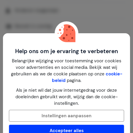
Kinderen toegestaan
Bezoek in overleg
Commerciële fotografie in overleg
Help ons om je ervaring te verbeteren
Belangrijke wijziging voor toestemming voor cookies
Locatie & tips
voor advertenties en social media. Bekijk wat wij
gebruiken als we de cookie plaatsen op onze
cookie-
beleid
pagina.
Als je niet wil dat jouw internetgedrag voor deze
doeleinden gebruikt wordt, wijzig dan de cookie-
instellingen.
Toon kaart
Instellingen aanpassen
Accepteer alles