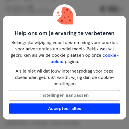
€ 132,-
Nachtprijs v.a.
Per week (7 nachten): € 925,-
Last minute
Help ons om je ervaring te verbeteren
Belangrijke wijziging voor toestemming voor cookies
voor advertenties en social media. Bekijk wat wij
gebruiken als we de cookie plaatsen op onze
cookie-
beleid
pagina.
Als je niet wil dat jouw internetgedrag voor deze
doeleinden gebruikt wordt, wijzig dan de cookie-
instellingen.
Instellingen aanpassen
Accepteer alles
't Huuske
10
Nederland
Limburg
Schin op Geul