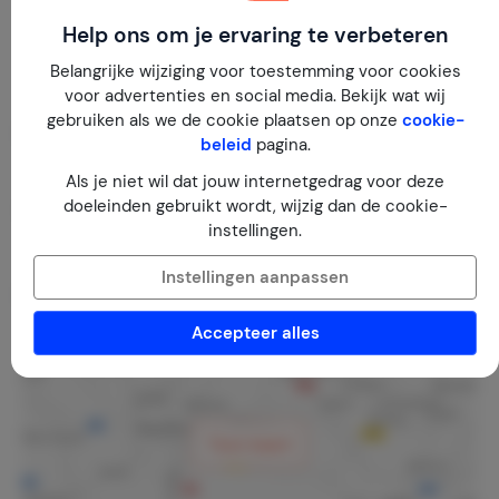
Betalen bij boeking | verplicht
Betale
Help ons om je ervaring te verbeteren
Belangrijke wijziging voor toestemming voor cookies
Meer informatie
voor advertenties en social media. Bekijk wat wij
gebruiken als we de cookie plaatsen op onze
cookie-
Huisregels
beleid
pagina.
Als je niet wil dat jouw internetgedrag voor deze
doeleinden gebruikt wordt, wijzig dan de cookie-
Huisdieren toegestaan
instellingen.
Instellingen aanpassen
Locatie & tips
Accepteer alles
Toon kaart