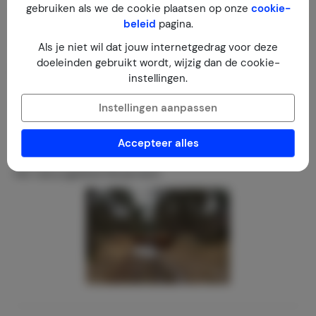
Toon kaart
gebruiken als we de cookie plaatsen op onze
cookie-
beleid
pagina.
Als je niet wil dat jouw internetgedrag voor deze
doeleinden gebruikt wordt, wijzig dan de cookie-
instellingen.
Tips van de verhuurder
Instellingen aanpassen
Accepteer alles
Het natuurgebied Herperduin