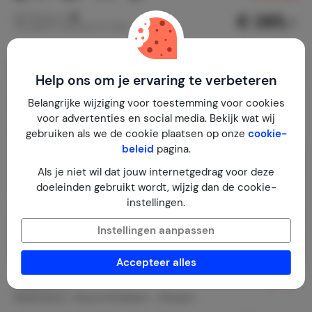
€ 285,-
Nachtprijs v.a.
Per week (7 nachten): € 1.994,-
Help ons om je ervaring te verbeteren
Belangrijke wijziging voor toestemming voor cookies
voor advertenties en social media. Bekijk wat wij
gebruiken als we de cookie plaatsen op onze
cookie-
beleid
pagina.
Als je niet wil dat jouw internetgedrag voor deze
doeleinden gebruikt wordt, wijzig dan de cookie-
instellingen.
Instellingen aanpassen
Accepteer alles
Bosburcht
9,2
Nederland
Noord-Brabant
Herpen