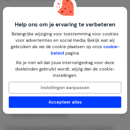
Locatie & tips
Help ons om je ervaring te verbeteren
Belangrijke wijziging voor toestemming voor cookies
voor advertenties en social media. Bekijk wat wij
gebruiken als we de cookie plaatsen op onze
cookie-
beleid
pagina.
Toon kaart
Als je niet wil dat jouw internetgedrag voor deze
doeleinden gebruikt wordt, wijzig dan de cookie-
instellingen.
Instellingen aanpassen
Tips van de verhuurder
Accepteer alles
Provinciaal Landschap De Maashorst is het grootste