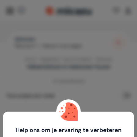
Aalsmeer
Wanneer?
|
Gasten toevoegen
Home
Nederland
Noord-Holland
Aalsmeer
Vakantiehuis in
Aalsmeer
huren
24
vakantiehuizen
Toon prijzen per week
Help ons om je ervaring te verbeteren