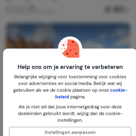
€ 107,-
Nachtprijs v.a.
Per week (7 nachten): € 750,-
Help ons om je ervaring te verbeteren
Belangrijke wijziging voor toestemming voor cookies
voor advertenties en social media. Bekijk wat wij
gebruiken als we de cookie plaatsen op onze
cookie-
beleid
pagina.
Als je niet wil dat jouw internetgedrag voor deze
doeleinden gebruikt wordt, wijzig dan de cookie-
instellingen.
City Appartement Alkmaar
Nederland
Noord-Holland
Alkmaar
Instellingen aanpassen