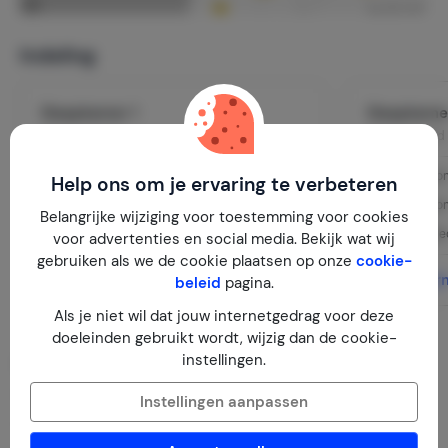
Indeling
Slaapkamer 1
Slaapkame
Begane grond
Begane grond
Bed: 1-persoons 200 x 90 cm
Bed: 1-persoo
Help ons om je ervaring te verbeteren
Bed: 1-persoons 200 x 90 cm
Bed: 1-persoo
Belangrijke wijziging voor toestemming voor cookies
Tegels
Bed: Stapelbe
voor advertenties en social media. Bekijk wat wij
gebruiken als we de cookie plaatsen op onze
cookie-
Meer informatie
Meer infor
beleid
pagina.
Als je niet wil dat jouw internetgedrag voor deze
doeleinden gebruikt wordt, wijzig dan de cookie-
instellingen.
Faciliteiten
Type accommodatie
Instellingen aanpassen
Vakantiehuis