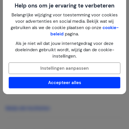
Help ons om je ervaring te verbeteren
Faciliteiten
Belangrijke wijziging voor toestemming voor cookies
Type accommodatie
voor advertenties en social media. Bekijk wat wij
gebruiken als we de cookie plaatsen op onze
cookie-
Geschakelde woning
beleid
pagina.
Als je niet wil dat jouw internetgedrag voor deze
Woonoppervlakte
doeleinden gebruikt wordt, wijzig dan de cookie-
2
70 m
instellingen.
Instellingen aanpassen
Sport & recreatie
Wandelen
Accepteer alles
Populaire thema's
Budget
Bekijk alle faciliteiten
Kindvriendelijk
Vakantieparken
Weekendje weg
Zon, zee & strand