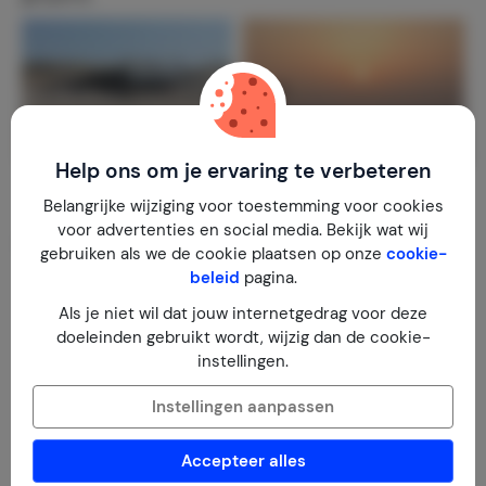
Help ons om je ervaring te verbeteren
Belangrijke wijziging voor toestemming voor cookies
voor advertenties en social media. Bekijk wat wij
Plattegrond
gebruiken als we de cookie plaatsen op onze
cookie-
beleid
pagina.
Als je niet wil dat jouw internetgedrag voor deze
doeleinden gebruikt wordt, wijzig dan de cookie-
instellingen.
Instellingen aanpassen
Accepteer alles