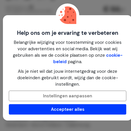
€ 64,-
Nachtprijs v.a.
Per week (7 nachten): € 445,-
Help ons om je ervaring te verbeteren
Belangrijke wijziging voor toestemming voor cookies
voor advertenties en social media. Bekijk wat wij
gebruiken als we de cookie plaatsen op onze
cookie-
beleid
pagina.
Als je niet wil dat jouw internetgedrag voor deze
doeleinden gebruikt wordt, wijzig dan de cookie-
instellingen.
Instellingen aanpassen
Accepteer alles
Annabelle - Rustig autovrij park
Nederland
Noord-Holland
Callantsoog