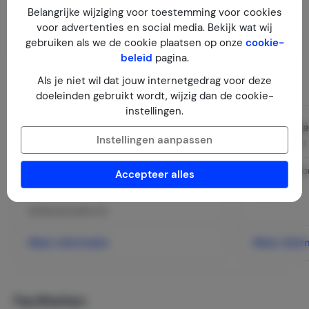
Belangrijke wijziging voor toestemming voor cookies
voor advertenties en social media. Bekijk wat wij
gebruiken als we de cookie plaatsen op onze
cookie-
beleid
pagina.
Als je niet wil dat jouw internetgedrag voor deze
Indeling
doeleinden gebruikt wordt, wijzig dan de cookie-
instellingen.
Woonkamer
Slaapkame
Instellingen aanpassen
2
Begane grond
25 m
Begane grond
Laminaat
Bed: 2-persoo
Accepteer alles
Eethoek / Eettafel
Tapijt
Eetkamerstoelen (2)
Meer informatie
Meer infor
Faciliteiten